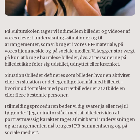
På Kulturskolen tager vi indimellem billeder og videoer af
vores elever i undervisningssituationer og til
arrangementer, som vi bruger i vores PR-materiale, på
vores hjemmeside og på sociale medier. Vi lægger stor vægt
på kun at bruge harmløse billeder, dvs. at personerne på
billedet ikke føler sig udstillet, udnyttet eller krænket.
Situationsbilleder defineres som billeder, hvor en aktivitet
eller en situation er det egentlige formål med billedet -
hvorimod formålet med portrætbilleder er at afbilde en
eller flere bestemte personer.
I tilmeldingsproceduren beder vi dig svarer ja eller nej til
følgende: "Jeg er indforstået med, at billeder/video af
portrætmæssig karakter taget af mit barn i undervisningen
og arrangementer, må bruges i PR-sammenhæng og på
sociale medier".